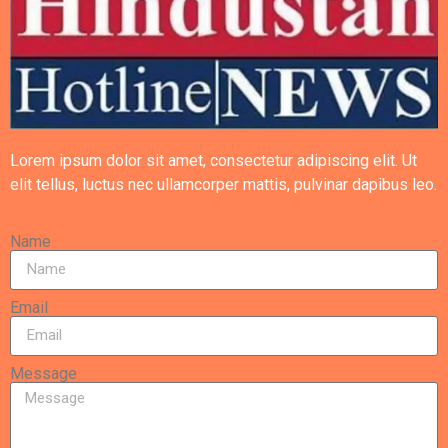
Lorem ipsum dolor sit amet, consectetur adipiscing elit. Ut
elit tellus, luctus nec ullamcorper mattis, pulvinar dapibus leo.
Name
Email
Message