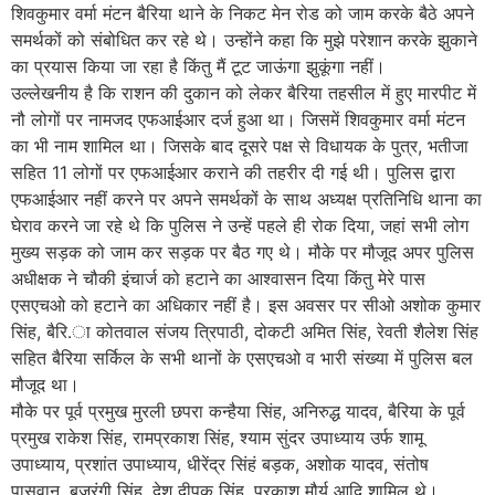
शिवकुमार वर्मा मंटन बैरिया थाने के निकट मेन रोड को जाम करके बैठे अपने
समर्थकों को संबोधित कर रहे थे। उन्होंने कहा कि मुझे परेशान करके झुकाने
का प्रयास किया जा रहा है किंतु मैं टूट जाऊंगा झुकूंगा नहीं।
उल्लेखनीय है कि राशन की दुकान को लेकर बैरिया तहसील में हुए मारपीट में
नौ लोगों पर नामजद एफआईआर दर्ज हुआ था। जिसमें शिवकुमार वर्मा मंटन
का भी नाम शामिल था। जिसके बाद दूसरे पक्ष से विधायक के पुत्र, भतीजा
सहित 11 लोगों पर एफआईआर कराने की तहरीर दी गई थी। पुलिस द्वारा
एफआईआर नहीं करने पर अपने समर्थकों के साथ अध्यक्ष प्रतिनिधि थाना का
घेराव करने जा रहे थे कि पुलिस ने उन्हें पहले ही रोक दिया, जहां सभी लोग
मुख्य सड़क को जाम कर सड़क पर बैठ गए थे। मौके पर मौजूद अपर पुलिस
अधीक्षक ने चौकी इंचार्ज को हटाने का आश्वासन दिया किंतु मेरे पास
एसएचओ को हटाने का अधिकार नहीं है। इस अवसर पर सीओ अशोक कुमार
सिंह, बैरि.ा कोतवाल संजय त्रिपाठी, दोकटी अमित सिंह, रेवती शैलेश सिंह
सहित बैरिया सर्किल के सभी थानों के एसएचओ व भारी संख्या में पुलिस बल
मौजूद था।
मौके पर पूर्व प्रमुख मुरली छपरा कन्हैया सिंह, अनिरुद्ध यादव, बैरिया के पूर्व
प्रमुख राकेश सिंह, रामप्रकाश सिंह, श्याम सुंदर उपाध्याय उर्फ शामू
उपाध्याय, प्रशांत उपाध्याय, धीरेंद्र सिंहं बड़क, अशोक यादव, संतोष
पासवान, बजरंगी सिंह, देश दीपक सिंह, प्रकाश मौर्य आदि शामिल थे।