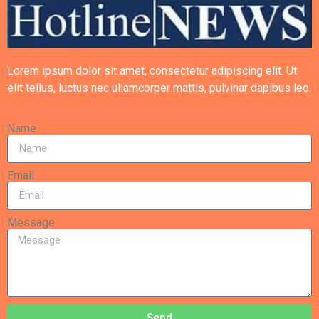
Lorem ipsum dolor sit amet, consectetur adipiscing elit. Ut
elit tellus, luctus nec ullamcorper mattis, pulvinar dapibus leo.
Name
Email
Message
Send