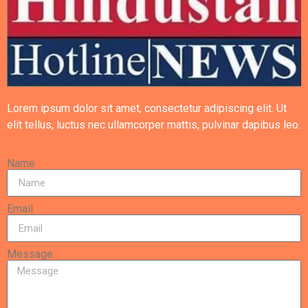
Lorem ipsum dolor sit amet, consectetur adipiscing elit. Ut
elit tellus, luctus nec ullamcorper mattis, pulvinar dapibus leo.
Name
Email
Message