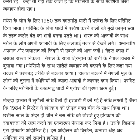
करते रहे। कहा तो यहां तक जाता है कि मधेसियों के साथ मवेशियों जैसा
व्यवहार होता रहा।
मधेस के लोग के लिए 1950 तक काठमांडू घाटी में प्रवेश के लिए परिमिट
दिया जाता। परिमिट के बिना घाटी में प्रवेश करने वालों को मुखे कानून छअ
के तहत कठोर दंड का भागी बनना पड़ते था। भारत की आजादी के साथ
मधेस के लोग अपनी आजादी के लिए ललचाई नजर से देखने लगे। अमानवीय
अपमान और जलालत की जिंदगी से उबरने की आस जगी। नेहरू काल में
उसका रास्ता निकला। नेपाल के राजा त्रिभुवन को रांची के नेपाल हाउस में
बुलाया गया।मधेसियो के साथ सौतेले व्यवहार को बदलने के लिए कहा गया।
तदंतर में चरणबद्ध तरीके से बदलाव आया। हालात बदलने में नेपाली मूल के
लोगों की तुलना में मधेसियों की ज्यादा आबादी ने कारगर काम किया। परमिट
के जरिए मधेसियों के काठमांडू घाटी में प्रवेश की प्रथा खत्म हुई।
मौजूदा हालात में सुगौली संधि वैसी ही हडबडी में की गई है संधि लगती है जैसा
कि 1984 में ब्रिटेन ने हांगकांग को छोड़ते वक्त चीन के साथ किया था।
छत्तीस साल के अंदर ही चीन ने उस संधि को तोडते हुए हांगकांग की
स्वायत्तता को खत्म करने का एकतरफा फैसला कर लिया है। उसके खिलाफ
पूरा हांगकांग आंदोलित है। इस आंदोलन को ब्रिटेन, कनाडा औऱ अब
अमेरिका का पूर्ण समर्थन हासिल है।