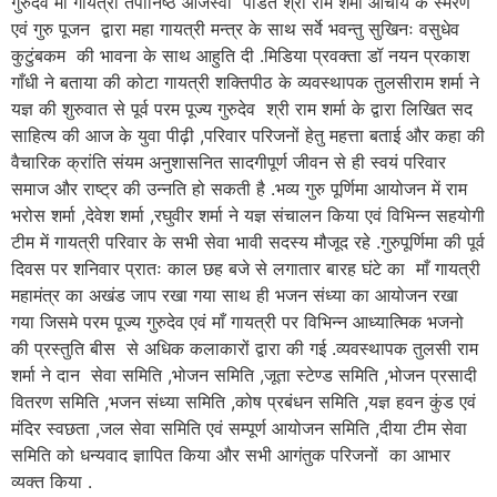
गुरुदेव माँ गायत्री तपोनिष्ठ ओजस्वी पंडित श्री राम शर्मा आचार्य के स्मरण
एवं गुरु पूजन द्वारा महा गायत्री मन्त्र के साथ सर्वे भवन्तु सुखिनः वसुधेव
कुटुंबकम की भावना के साथ आहुति दी .मिडिया प्रवक्ता डॉ नयन प्रकाश
गाँधी ने बताया की कोटा गायत्री शक्तिपीठ के व्यवस्थापक तुलसीराम शर्मा ने
यज्ञ की शुरुवात से पूर्व परम पूज्य गुरुदेव श्री राम शर्मा के द्वारा लिखित सद
साहित्य की आज के युवा पीढ़ी ,परिवार परिजनों हेतु महत्ता बताई और कहा की
वैचारिक क्रांति संयम अनुशासनित सादगीपूर्ण जीवन से ही स्वयं परिवार
समाज और राष्ट्र की उन्नति हो सकती है .भव्य गुरु पूर्णिमा आयोजन में राम
भरोस शर्मा ,देवेश शर्मा ,रघुवीर शर्मा ने यज्ञ संचालन किया एवं विभिन्न सहयोगी
टीम में गायत्री परिवार के सभी सेवा भावी सदस्य मौजूद रहे .गुरुपूर्णिमा की पूर्व
दिवस पर शनिवार प्रातः काल छह बजे से लगातार बारह घंटे का माँ गायत्री
महामंत्र का अखंड जाप रखा गया साथ ही भजन संध्या का आयोजन रखा
गया जिसमे परम पूज्य गुरुदेव एवं माँ गायत्री पर विभिन्न आध्यात्मिक भजनो
की प्रस्तुति बीस से अधिक कलाकारों द्वारा की गई .व्यवस्थापक तुलसी राम
शर्मा ने दान सेवा समिति ,भोजन समिति ,जूता स्टेण्ड समिति ,भोजन प्रसादी
वितरण समिति ,भजन संध्या समिति ,कोष प्रबंधन समिति ,यज्ञ हवन कुंड एवं
मंदिर स्वछता ,जल सेवा समिति एवं सम्पूर्ण आयोजन समिति ,दीया टीम सेवा
समिति को धन्यवाद ज्ञापित किया और सभी आगंतुक परिजनों का आभार
व्यक्त किया .