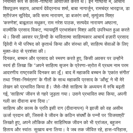
नियमित रूप से काव्य-गोष्ठियाँ आयोजित करते थे। इन गोष्ठियों में, आचार्य
शिवपूजन सहाय, आचार्य देवेंद्रनाथ शर्मा, बाबा नागार्जुन, रामचंद्र भारद्वाज, डा
श्रीरंजन सूरिदेव, कवि सत्य नारायण, डा बजरंग वर्मा, मृत्युंजय मिश्र
‘करुणेश’, बाबूलाल मधुकर, राम नरेश पाठक, सत्यदेव नारायण अष्ठाना,
वाल्मीकि प्रसाद विकट, न्यायमूर्ति प्रभाशंकर मिश्र आदि उपस्थित हुआ करते
थे। किसी अवसर पर,हिन्दी के भावितात्मा साहित्यकार आचार्य हज़ारी प्रसाद
द्विवेदी ने भी परिषद को कृतार्थ किया और संस्था की, साहित्य सेवाओं के लिए
मुक्त-कंठ से प्रशंसा की।
दिनकर, बच्चन और प्रसाद को स्मरण करते हुए, किसी अवसर पर उन्होंने
स्वयं ही लिखा कि “अपने साहित्य सृजन के प्रेरणा-स्रोत में प्रथम नाम परम
आदरणीय राष्ट्रकवि दिनकर का लूँ। बाद में महाकवि बच्चन के ‘एकांत संगीत’
तथा ‘निशा-निमंत्रण’ के गीतों के साथ महाकवि प्रसाद के ‘आँसू’ ने भी मेरे
लेखन को प्रभावित किया है। जैसे-जैसे साहित्य के अध्ययन में रुचि बढ़ती
गई, ‘साहित्य’ जीवन से गहरे जुड़ता गया। उसने प्रभावित क्या किया, अपनी
गली का दीवाना बना दिया।’
साहित्य और काव्य के प्रति इसी राग (दीवानापन) ने झाजी को वह असीम
ऊर्जा प्रदान की, जिससे वे जीवन के कठिन संघर्षों के पन्नों पर ‘विजयश्री’
लिखते हुए, अपने लौकिक और साहित्यिक जीवन को भी प्रांजल, बहुजन
हिताय और स्वांतः सुखाय बना लिया। वे जब तक जीवित रहे, हास-परिहास,