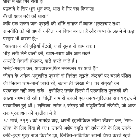
धारा में उठ गिर रोती हैं!
पछतावे में सिर धुन-धुन कर, धारा में गिर रहा किनारा!
बँधती आज नदी की धारा!”
कवि एक सजग जन-प्रहरी की भाँति समाज में व्याप्त भ्रष्टाचार तथा
राजनीति को भी अपनी कविता का विषय बनाता है और व्यंग्य के लहजे में कड़ा
प्रहार भी करता है;-
“आश्वासन की पुड़ियाँ बँटती, जहाँ सुबह से शाम तक।
भींड़ लगी लेने वालों की, खाश-खाश और आम तक!
अधलेटे नेताजी हँसकर, बातें करते जाते हैं।
‘स्नेह’-ग्रहण कर, आश्वासन,फिर नमस्कार पर आते हैं!”
जीवन के अनेक अनुत्तरित प्रश्नों से निरंतर जूझते, कंटकों पर चलते पंडित
जी जितना ‘राम-नाम’ जपते रहे, उतना ही लिखा भी। पर संग्रहों का
प्रकाशन नही करा सके। इसीलिए उनके हिस्से में प्रकाशित पुस्तकों की
संख्या नगण्य ही रही। ‘पीढ़ी’ नाम से उनकी एक काव्य-पुस्तिका सन १९६५ में
प्रकाशित हुई थी। ‘तृणिका’ समेत ६ संग्रह की पांडुलिपियाँ सँजोयी, जो आज
तक प्रकाशन की प्रतीक्षा में है।
१८ मार्च, १९९५ को रामदेव बाबू, अपनी इहलौकिक लीला सँवरण कर, ‘राम-
लोक’ के लिए विदा हो गए। उनकी अशेष स्मृति को तर्पण देने के लिए उनके
कवि-हृदय पुत्र राज किशोर झा, किंचित-अकिंचित अपनी चेष्टा करते रहते