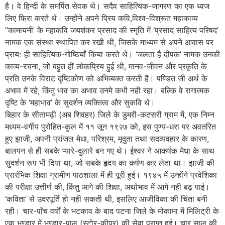
है। वे हिन्दी के समर्पित सेवक थे। सदैव साहित्यिक-जागरण का एक ध्वज
लिए फिरा करते थे। उन्होंने अपने प्रिय कवि,विश्व-विश्रूत महाकाव्य
”कामायनी’ के महाकवि जयशंकर प्रसाद की स्मृति में ‘प्रसाद साहित्य परिषद’
नामक एक संस्था स्थापित कर रखी थी, जिसके माध्यम से अपने आवास पर
प्रायः ही साहित्यिक-गोष्ठियाँ किया करते थे। ‘जलता है दीपक’ नामक उनकी
काव्य-रचना, जो बहुत हीं लोकप्रिय हुई थी, मानव-जीवन और प्रकृति के
प्रति उनके विराट दृष्टिकोण को अभिव्यक्त करती है। पण्डित जी अर्थ के
अभाव में रहे, किंतु भाव का अभाव उनमे कभी नही रहा। बल्कि वे रागात्मक
दृष्टि के ‘महाभाव’ के सुदर्शन व्यक्तित्व और सुकवि थे।
बिहार के सीतामढ़ी (अब शिवहर) जिले के डुमरी-कटसरी ग्राम में, एक निम्न
मध्यम-वर्गीय पुरोहित-कुल में ११ जून १९२७ को, इस पुण्य-धरा पर अवतरित
हुए झाजी, अपनी प्रांजल मेधा, परिश्रम, मृदुता तथा सदव्यवहार के कारण,
बालपन से ही सबके प्यारे-दुलारे बन गए थे। ईश्वर ने आकर्षक मेधा के साथ
सुदर्शन रूप भी दिया था, जो सबके हृदय का कर्षण कर लेता था। झाजी की
प्रारंभिक शिक्षा ग्रामीण पाठशाला में ही पूरी हुई। १९४५ में उन्होंने प्रवेशिका
की परीक्षा उत्तीर्ण की, किंतु आगे की शिक्षा, अर्थाभाव में आगे नही बढ़ पाई।
‘कविता’ से उदरपूर्ति हो नही सकती थी, इसलिए आजीविका की चिंता बनी
रही। चार-पाँच वर्षों के भटकाव के बाद पटना जिले के मोकामा में मिलिट्री के
एक भण्डार में भण्डार-पाल (स्टोर-कीपर) की सेवा प्राप्त हुई। चार साल की