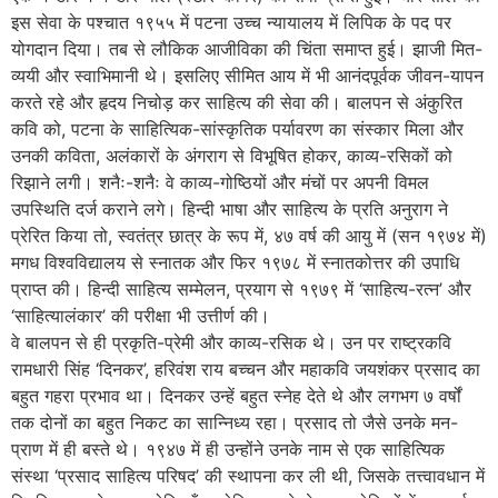
इस सेवा के पश्चात १९५५ में पटना उच्च न्यायालय में लिपिक के पद पर
योगदान दिया। तब से लौकिक आजीविका की चिंता समाप्त हुई। झाजी मित-
व्ययी और स्वाभिमानी थे। इसलिए सीमित आय में भी आनंदपूर्वक जीवन-यापन
करते रहे और हृदय निचोड़ कर साहित्य की सेवा की। बालपन से अंकुरित
कवि को, पटना के साहित्यिक-सांस्कृतिक पर्यावरण का संस्कार मिला और
उनकी कविता, अलंकारों के अंगराग से विभूषित होकर, काव्य-रसिकों को
रिझाने लगी। शनैः-शनैः वे काव्य-गोष्ठियों और मंचों पर अपनी विमल
उपस्थिति दर्ज कराने लगे। हिन्दी भाषा और साहित्य के प्रति अनुराग ने
प्रेरित किया तो, स्वतंत्र छात्र के रूप में, ४७ वर्ष की आयु में (सन १९७४ में)
मगध विश्वविद्यालय से स्नातक और फिर १९७८ में स्नातकोत्तर की उपाधि
प्राप्त की। हिन्दी साहित्य सम्मेलन, प्रयाग से १९७९ में ‘साहित्य-रत्न’ और
‘साहित्यालंकार’ की परीक्षा भी उत्तीर्ण की।
वे बालपन से ही प्रकृति-प्रेमी और काव्य-रसिक थे। उन पर राष्ट्रकवि
रामधारी सिंह ‘दिनकर’, हरिवंश राय बच्चन और महाकवि जयशंकर प्रसाद का
बहुत गहरा प्रभाव था। दिनकर उन्हें बहुत स्नेह देते थे और लगभग ७ वर्षों
तक दोनों का बहुत निकट का सान्निध्य रहा। प्रसाद तो जैसे उनके मन-
प्राण में ही बस्ते थे। १९४७ में ही उन्होंने उनके नाम से एक साहित्यिक
संस्था ‘प्रसाद साहित्य परिषद’ की स्थापना कर ली थी, जिसके तत्त्वावधान में