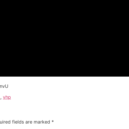
XnvU
i
,
vhp
uired fields are marked
*