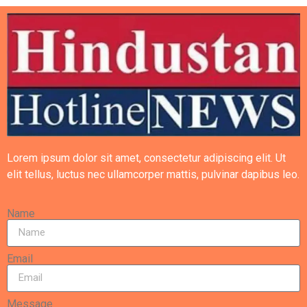
Lorem ipsum dolor sit amet, consectetur adipiscing elit. Ut
elit tellus, luctus nec ullamcorper mattis, pulvinar dapibus leo.
Name
Email
Message