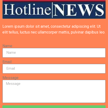
Lorem ipsum dolor sit amet, consectetur adipiscing elit. Ut
elit tellus, luctus nec ullamcorper mattis, pulvinar dapibus leo.
Name
Email
Message