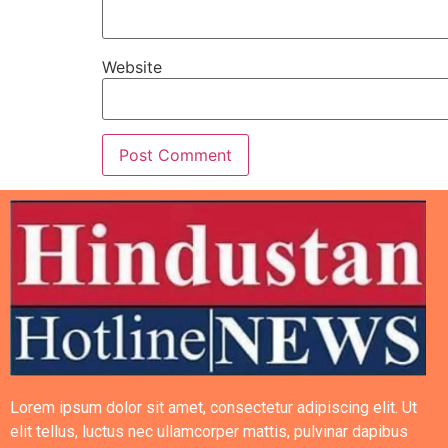
Website
Lorem ipsum dolor sit amet, consectetur adipiscing elit. Ut
elit tellus, luctus nec ullamcorper mattis, pulvinar dapibus