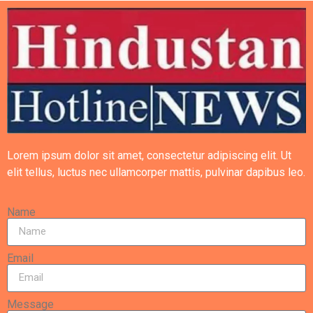
Lorem ipsum dolor sit amet, consectetur adipiscing elit. Ut
elit tellus, luctus nec ullamcorper mattis, pulvinar dapibus leo.
Name
Email
Message