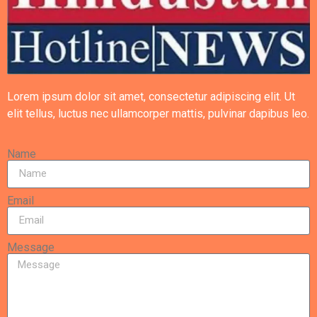
Lorem ipsum dolor sit amet, consectetur adipiscing elit. Ut
elit tellus, luctus nec ullamcorper mattis, pulvinar dapibus leo.
Name
Email
Message