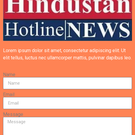
Lorem ipsum dolor sit amet, consectetur adipiscing elit. Ut
elit tellus, luctus nec ullamcorper mattis, pulvinar dapibus leo.
Name
Email
Message