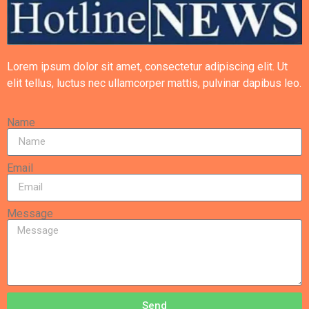
Lorem ipsum dolor sit amet, consectetur adipiscing elit. Ut
elit tellus, luctus nec ullamcorper mattis, pulvinar dapibus leo.
Name
Email
Message
Send