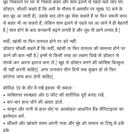
धूप निकलने पर घर से निकलें बाहर और शाम ढलने से पहले चले जाएं घर:
डॉक्टर. चौधरी कहते हैं कि अभी के मौसम में आमतौर पर सुबह 10 बजे के
बाद धूप आ जाती है|. उसके बाद लोग धूप सेक सकते हैं या फिर जरूरी काम
से बाहर भी जा सकते हैं, लेकिन शाम ढलने से पहले घर आ जाने में ही बेहतरी
है.| शाम होने के बाद कनकनी बढ़ने लगती है और धुंध भी छाने लगता है.|
सर्दी, खांसी या फिर वायरल होने पर डरे नहीं:
डॉक्टर चौधरी कहते हैं कि सर्दी, खांसी या फिर वायरल की समस्या होने पर
डरने की बात नहीं है.| इनमें से किसी तरह का लक्षण दिखे तो डॉक्टर से
संपर्क कर अपना इलाज करा लें.| खुद से डॉक्टर बनने की कोशिश बिल्कुल
भी नहीं करनी चाहिए|. अगर लगातार तीन दिनों तक बुखार हो तो फिर
कोरोना जांच करा लेनी चाहिए|.
कोविड 19 के दौर में रखें इसका भी ख्याल:
• व्यक्तिगत स्वच्छता और 6 फीट की शारीरिक दूरी बनाए रखें.
• बार-बार हाथ धोने की आदत डालें.
• साबुन और पानी से हाथ धोएं या अल्कोहल आधारित हैंड सैनिटाइजर का
इस्तेमाल करें.
• छींकते और खांसते समय अपनी नाक और मुंह को रूमाल या टिशू से ढकें
ढंके.