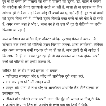
दूर से ही बच्चों को पिलाया जा रहा है पोलियो का ड्रॉप: डॉ. मंडल ने बताया
कि कोरोना को लेकर सावधानी बरती जा रही है. आशा हो या एएनएम या फिर
आंगनबाड़ी सेविका-सहायिका कोई भी बच्चों को छू नहीं रही हैं. दूर से ही बच्चों
को ड्रॉप पिला रही हैं. पोलियो ड्रॉप पिलाते वक्त बच्चे मां की गोद में ही रहते
हैं. अगर बच्चा बड़ा है और 5 साल का है तो उसे भी दूर से पोलियो का ड्रॉप
पिलाया जा रहा है.
कल अभियान का अंतिम दिन: डॉक्टर योगेंद्र प्रसाद मंडल ने बताया कि
शनिवार तक बच्चों को पोलियो ड्राप पिलाया जाएगा. आशा कार्यकर्ता, सेविका
और अन्य स्वास्थ्य कर्मी घर-घर तो जा ही रहे हैं, आम लोगों से भी अपील है
कि अगर किन्ही का बच्चा छूट रहा हो तो वह तत्काल जागरूक होकर अपने
बच्चे को पोलियो का ड्रॉप दिलवा ले.
कोविड 19 के दौर में रखें इसका भी ख्याल:
• व्यक्तिगत स्वच्छता और 6 फीट की शारीरिक दूरी बनाए रखें.
• बार-बार हाथ धोने की आदत डालें.
• साबुन और पानी से हाथ धोएं या अल्कोहल आधारित हैंड सैनिटाइजर का
इस्तेमाल करें.
• छींकते और खांसते समय अपनी नाक और मुंह को रूमाल या टिशू से ढंके.
• उपयोग किए गए टिशू को उपयोग के तुरंत बाद बंद डिब्बे में फेंके.