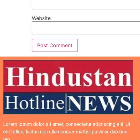
Website
Lorem ipsum dolor sit amet, consectetur adipiscing elit. Ut
elit tellus, luctus nec ullamcorper mattis, pulvinar dapibus
leo.