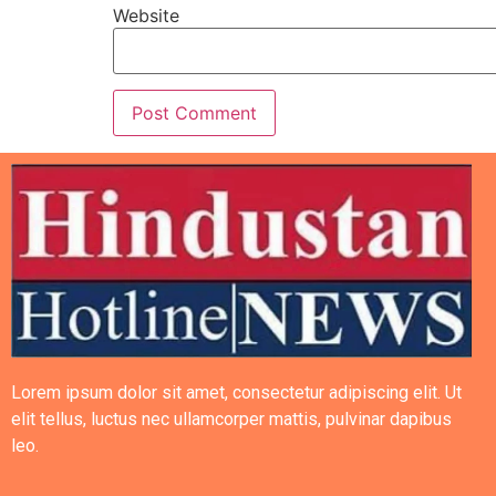
Website
Lorem ipsum dolor sit amet, consectetur adipiscing elit. Ut
elit tellus, luctus nec ullamcorper mattis, pulvinar dapibus
leo.