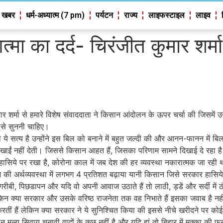
 खबर
धर्म-अध्यात्म (7 pm)
पर्यटन
राज्य
लाइफस्टाइल
लाइव
ा का दर्द- चिरंजीत कुमार शर्मा, 
ार शर्मा से हमारे विशेष संवाददाता ने किसान आंदोलन के ऊपर चर्चा की जिसमें उन
 से सुननी चाहिए।
े सत्य है उन्होंने इस बिल को बनाने में बहुत जल्दी की और आनन-फानन में बि
दिखाईं नहीं देती। जिससे किसान आहत हैं, जिसका परिणाम सामने दिखाई दे रहा ह
ये पर रखा है, कोरोना काल में जब देश की हर व्यवस्था नकारात्मक जा रही थ
ेश की अर्थव्यवस्था में लगभग 4 प्रतिशत बढ़ाया यानी किसान जिसे सरकार हासिये
ूख, गरीबी, पिछडापन और यदि वो अपनी आवाज उठाते हैं तो लाठी, ड़डें और सर्दी मे
लेकिन क्या सरकार और उसके वरिष्ठ राजनेता तक वह निभाते हैं इसका जवाब है नही
 करतीं हैं लेकिन क्या सरकार ने ये सुनिश्चित किया की इससे नीचे खरीदने पर क
 मूल्य सिवाय चुनावी वादों के कुछ नहीं है और यदि हां तो बिहार में मक्का की फ