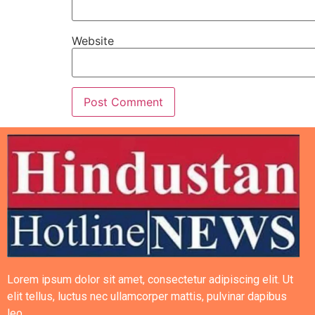
Website
Lorem ipsum dolor sit amet, consectetur adipiscing elit. Ut
elit tellus, luctus nec ullamcorper mattis, pulvinar dapibus
leo.