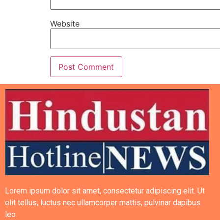
Website
Lorem ipsum dolor sit amet, consectetur adipiscing elit. Ut
elit tellus, luctus nec ullamcorper mattis, pulvinar dapibus
leo.