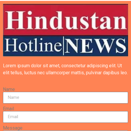
Lorem ipsum dolor sit amet, consectetur adipiscing elit. Ut
elit tellus, luctus nec ullamcorper mattis, pulvinar dapibus leo.
Name
Email
Message