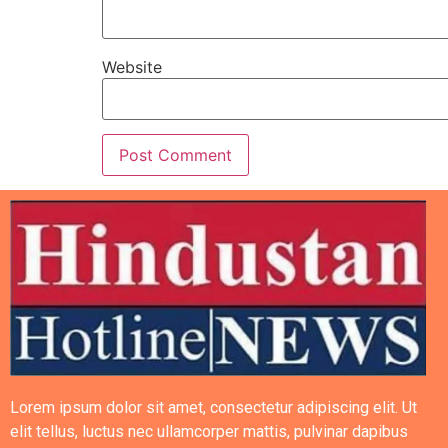
Website
Lorem ipsum dolor sit amet, consectetur adipiscing elit. Ut
elit tellus, luctus nec ullamcorper mattis, pulvinar dapibus