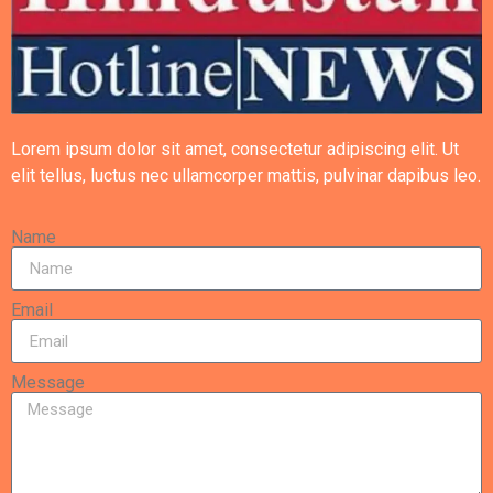
Lorem ipsum dolor sit amet, consectetur adipiscing elit. Ut
elit tellus, luctus nec ullamcorper mattis, pulvinar dapibus leo.
Name
Email
Message