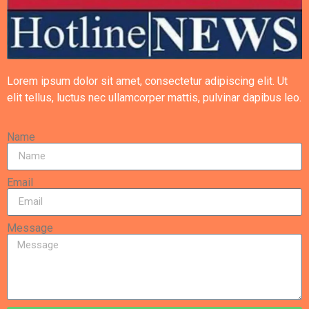
Lorem ipsum dolor sit amet, consectetur adipiscing elit. Ut
elit tellus, luctus nec ullamcorper mattis, pulvinar dapibus leo.
Name
Email
Message