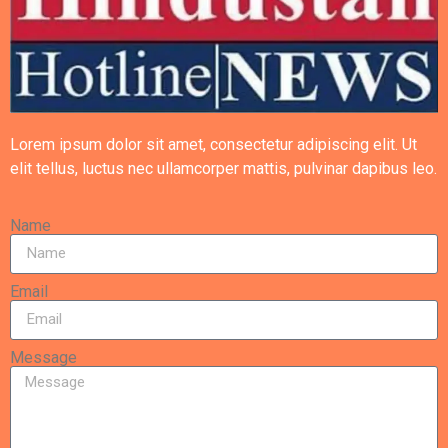
Lorem ipsum dolor sit amet, consectetur adipiscing elit. Ut
elit tellus, luctus nec ullamcorper mattis, pulvinar dapibus leo.
Name
Email
Message