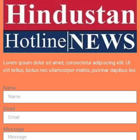
Lorem ipsum dolor sit amet, consectetur adipiscing elit. Ut
elit tellus, luctus nec ullamcorper mattis, pulvinar dapibus leo.
Name
Email
Message