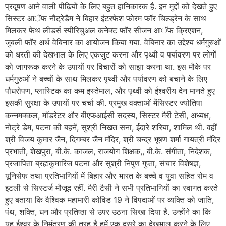
प्रदूषण आने वाली पीढ़ियों के लिए बहुत हानिकारक है. इन मुद्दों को देखते हुए
सिस्टर आॅफ नौट्रेडैम ने बिहार ​इंटरफेश फोरम फॉर चिल्ड्रेन के साथ
मिलकर फेथ लीडर्स स्पीरिचुअल कनेक्ट फॉर सीजन आॅफ क्रिएशन,
जुबली फॉर अर्थ वेबिनार का आयोजन किया गया. वेबिनार का उद्देश्य धर्मगुरुओं
को धरती की देखभाल के लिए एकजुट करना और पृथ्वी व पर्यावरण पर लोगों
को जागरूक करने के उपायों पर विचारों को साझा करना था. इस मौके पर
धर्मगुरुओं ने बच्चों के साथ मिलकर पृथ्वी और पर्यावरण को बचाने के लिए
पौधरोपण, प्लास्टिक का कम इस्तेमाल, और पृथ्वी को ईश्वरीय देन मानते हुए
इसकी सुरक्षा के उपायों पर चर्चा की. प्रमुख वक्ताओं मेंसिस्टर ज्योतिषा
कन्नमक्कल, मॉडरेटर और बीएफआईसी सदस्य, सिस्टर मैरी टेसी, अध्यक्ष,
नोट्रे डेम, पटना की बहनें, सुश्री निखत सना, ईदारे शरिया, शामिल थी. वहीं
श्री विजय कुमार जैन, दिगम्बर जैन मंदिर, श्री चन्द्र भूषण शर्मा गायत्री मंदिर
प्रभाती, शेखपुरा, बी.के. काजल, राजयोग शिक्षक,, बी.के. संगीता, निदेशक,
प्रजापिता ब्रह्मकुमारिज पटना और सुश्री निपुण गुप्ता, संचार विशेषज्ञ,
यूनिसेफ तथा प्रतिभागियों में बिहार और भारत के बच्चे व युवा सहित रोम व
इटली से सिस्टर्ज मौजूद रहीं. मैरी टैसी ने सभी प्रतिभागियों का स्वागत करते
हुए बताया कि वैश्विक महामारी कोविड 19 ने विपदाओं पर व्यक्ति को जाति,
पंथ, शक्ति, धन और प्रतिष्ठा से उपर उठना सिखा दिया है. उन्होंने का कि
यह ईश्वर के निमंत्रण की तरह है हमें एक दूसरे का देखभाल करने के लिए