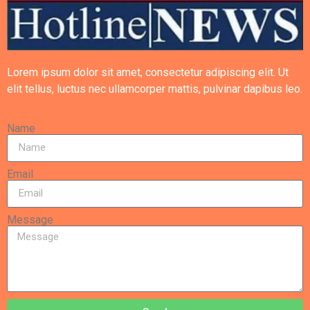
Lorem ipsum dolor sit amet, consectetur adipiscing elit. Ut
elit tellus, luctus nec ullamcorper mattis, pulvinar dapibus leo.
Name
Email
Message