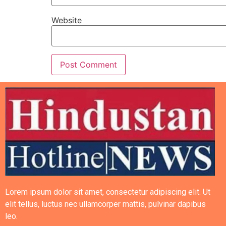
Website
Lorem ipsum dolor sit amet, consectetur adipiscing elit. Ut
elit tellus, luctus nec ullamcorper mattis, pulvinar dapibus
leo.