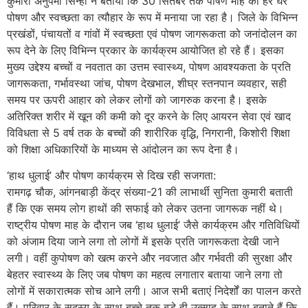
कुमारी अनुपमा सिन्हा ने बताया कि 30 सितंबर तक पोषण माह को हर घर
पोषण और स्वच्छता का त्यौहार के रूप में मनाया जा रहा है। जिले के विभिन्न
प्रखंडों, पंचायतों व गांवों में स्वच्छता एवं पोषण जागरूकता को जनांदोलन का
रूप देने के लिए विभिन्न प्रकार के कार्यक्रम आयोजित हो रहे हैं। इसका
मुख्य उद्देश्य बच्चों व नवतात का उत्तम स्वास्थ्य, पोषण आवश्यकता के प्रति
जागरूकता, गर्भावस्था जांच, पोषण देखभाल, शीघ्र स्तनपान व्यवहार, सही
समय पर ऊपरी आहार को लेकर लोगों को जागरुक करना है। इसके
अतिरिक्त शरीर में खून की कमी को दूर करने के लिए आयरन सेवा एवं खाद
विविधता से 5 वर्ष तक के बच्चों की शारीरिक वृद्धि, निगरानी, किशोरी शिक्षा
को शिक्षा अधिकारियों के माध्यम से आंदोलन का रूप देना है।
‘हाथ धुलाई’ और पोषण कार्यक्रम से दिख रही सजगता:
रामगढ़ चौ​क, आंगनबाड़ी केंद्र संख्या-21 की लाभार्थी सुनिता कुमारी बताती
हैं कि एक समय लोग हाथों की सफाई को लेकर उतना जागरूक नहीं थे।
राष्ट्रीय पोषण माह के दौरान जब ‘हाथ धुलाई’ जैसे कार्यक्रम और गतिविधियों
को अंजाम दिया जाने लगा तो लोगों में इसके प्रति जागरूकता देखी जाने
लगी। वहीं कुपोषण को खत्म करने और नवजात और गर्भवती की सुरक्षा और
बेहतर स्वास्थ्य के लिए जब पोषण का महत्व लगातार बताया जाने लगा तो
लोगों में सकारात्मक सोच आने लगी। आज सभी बताएं निदेर्शों का पालन करते
हैं। परिवार के सदस्य के साथ बच्चे तक बड़े ही उत्साह के साथ बताते हैं कि