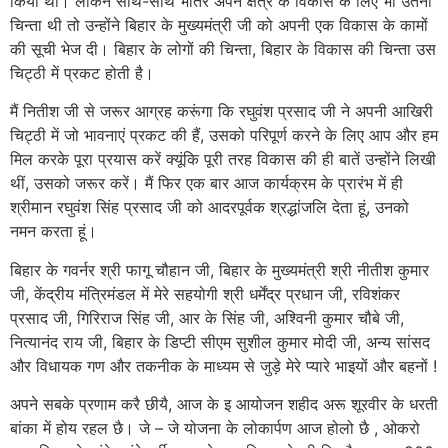
किया था। लेकिन साथ-साथ भीतर अपने क्षेत्र के विकास के लिए भी उतनी
चिन्‍ता थी तो उन्‍होंने बिहार के मुख्‍यमंत्री जी को अपनी एक विकास के कामों
की सूची भेज दी। बिहार के लोगों की चिन्‍ता, बिहार के विकास की चिन्‍ता उस
चिट्ठी में प्रकट होती है।
मैं नितीश जी से जरूर आग्रह करूंगा कि रघुवंश प्रसाद जी ने अपनी आखिरी
चिट्ठी में जो भावनाएं प्रकट की हैं, उसको परिपूर्ण करने के लिए आप और हम
मिल करके पूरा प्रयास करें क्यूंकि पूरी तरह विकास की ही बातें उन्‍होंने लिखी
थीं, उसको जरूर करें। मैं फिर एक बार आज कार्यक्रम के प्रारंभ में ही
श्रीमान रघुवंश सिंह प्रसाद जी को आदरपूर्वक श्रद्धांजलि देता हूं, उनको
नमन करता हूं।
बिहार के गवर्नर श्री फागू चौहान जी, बिहार के मुख्यमंत्री श्री नीतीश कुमार
जी, केंद्रीय मंत्रिमंडल में मेरे सहयोगी श्री धर्मेंद्र प्रधान जी, रविशंकर
प्रसाद जी, गिरिराज सिंह जी, आर के सिंह जी, अश्विनी कुमार चौबे जी,
नित्यानंद राय जी, बिहार के डिप्टी सीएम सुशील कुमार मोदी जी, अन्य सांसद
और विधायक गण और तकनीक के माध्यम से जुड़े मेरे प्यारे भाइयों और बहनों !
अपने सबके प्रणाम करै छीयै, आज के इ आयोजन शहीद अरू शूरवीर के धरती
बांका में होय रहल छै। जे – जे योजना के लोकार्पण आज होलो छै , ओकरो