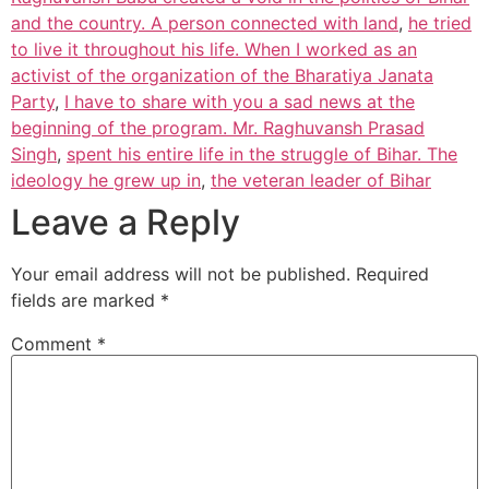
and the country. A person connected with land
,
he tried
to live it throughout his life. When I worked as an
activist of the organization of the Bharatiya Janata
Party
,
I have to share with you a sad news at the
beginning of the program. Mr. Raghuvansh Prasad
Singh
,
spent his entire life in the struggle of Bihar. The
ideology he grew up in
,
the veteran leader of Bihar
Leave a Reply
Your email address will not be published.
Required
fields are marked
*
Comment
*