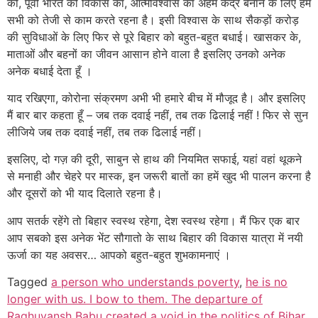
को, पूर्वी भारत को विकास का, आत्मविश्वास का अहम केंद्र बनाने के लिए हम
सभी को तेजी से काम करते रहना है। इसी विश्वास के साथ सैकड़ों करोड़
की सुविधाओं के लिए फिर से पूरे बिहार को बहुत-बहुत बधाई। खासकर के,
माताओं और बहनों का जीवन आसान होने वाला है इसलिए उनको अनेक
अनेक बधाई देता हूँ ।
याद रखिएगा, कोरोना संक्रमण अभी भी हमारे बीच में मौजूद है। और इसलिए
मैं बार बार कहता हूँ – जब तक दवाई नहीं, तब तक ढिलाई नहीं ! फिर से सुन
लीजिये जब तक दवाई नहीं, तब तक ढिलाई नहीं।
इसलिए, दो गज़ की दूरी, साबुन से हाथ की नियमित सफाई, यहां वहां थूकने
से मनाही और चेहरे पर मास्क, इन जरूरी बातों का हमें खुद भी पालन करना है
और दूसरों को भी याद दिलाते रहना है।
आप सतर्क रहेंगे तो बिहार स्वस्थ रहेगा, देश स्वस्थ रहेगा। मैं फिर एक बार
आप सबको इस अनेक भेंट सौगातो के साथ बिहार की विकास यात्रा में नयी
ऊर्जा का यह अवसर… आपको बहुत-बहुत शुभकामनाएं ।
Tagged
a person who understands poverty
,
he is no
longer with us. I bow to them. The departure of
Raghuvansh Babu created a void in the politics of Bihar