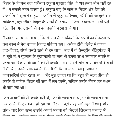
बिहार के दिग्‍गज नेता श्रीमान रघुवंश प्रसाद सिंह, वे अब हमारे बीच नहीं रहे
हैं। मैं उनको नमन करता हूं। रघुवंश बाबू के जाने से बिहार और देश की
राजनीति में शून्‍य पैदा हुआ। जमीन से जुड़ा व्‍यक्तित्‍व, गरीबी को समझने वाला
व्‍यक्तित्‍व, पूरा जीवन बिहार के संघर्ष में बिताया। जिस विचारधारा में वो पले-
बढ़े, जीवनभर उसको जीने का उन्‍होंने प्रयास किया।
मैं जब भारतीय जनता पार्टी के संगठन के कार्यकर्ता के रूप में कार्य करता था,
उस काल में मेरा उनका निकट परिचय रहा। अनेक टीवी डिबेट में काफी
वाद-विवाद, संघर्ष करते रहते थे हम लोग। बाद में वो केन्‍द्रीय मंत्रिमंडल में
थे यूपी में, मैं गुजरात के मुख्‍यमंत्री के नाते भी उनके साथ लगातार संपर्क में
रहता था विकास के कामों को ले करके। अब पिछले तीन-चार दिन से वे चर्चा
में भी थे। उनके स्वास्थ्य के लिए मैं भी चिन्‍ता करता था। लगातार
जानकारियां लेता रहता था। और मुझे लगता था कि बहुत ही जल्‍द ठीक हो
करके वो वापिस बिहार की सेवा में लग जाएंगे, लेकिन उनके भीतर एक मंथन
भी चल रहा था।
जिन आदर्शों को ले करके चले थे, जिनके साथ चले थे, उनके साथ चलना
अब उनके लिए संभव नहीं रहा था और मन पूरी तरह जद्दोजहद में था। और
तीन- चार दिन पहले उन्‍होंने अपनी भावना को चिट्ठी लिखकर प्रकट भी