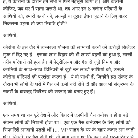
है, ये कोरोना के दौरान हम सभी ने फिर महसूस किया है। आप कल्पना
कीजिए, जब घर में रहना ज़रूरी था, तब अगर इन 8 करोड़ परिवारों के
साथियों को, हमारी बहनों को, लकड़ी या दूसरा ईंधन जुटाने के लिए बाहर
निकलना पड़ता तो क्या स्थिति होती?
साथियों,
कोरोना के इस दौर में उज्जवला योजना की लाभार्थी बहनों को करोड़ों सिलेंडर
मुफ्त में दिए गए हैं। इसका लाभ बिहार की भी लाखों बहनों को हुआ है, लाखों
गरीब परिवारों को हुआ है। मैं पेट्रोलियम और गैस से जुड़े विभाग और
कंपनियों के साथ-साथ डिलिवरी से जुड़े उन लाखों साथियों को, उनको
कोरोना वॉरियर्स की प्रशंसा करता हूं। ये वो साथी हैं, जिन्होंने इस संकट के
दौरान भी लोगों के घरों में गैस की कमी नहीं होने दी और आज भी संक्रमण के
खतरों के बावजूद सिलेंडर की सप्लाई को बनाए हुए हैं।
साथियों,
एक समय था जब पूरे देश में और बिहार में एलपीजी गैस कनेक्शन होना बड़े
संपन्न लोगों की निशानी होता था। एक एक गैस कनेक्शन के लिए लोगों को
सिफारिशें लगवानी पड़ती थीं।… MP साहब के घर के बहार कतार लग जाती
थी। जिसके घर गैस होती थी, वो माना जाता था कि बहुत बड़े घर-परिवार से