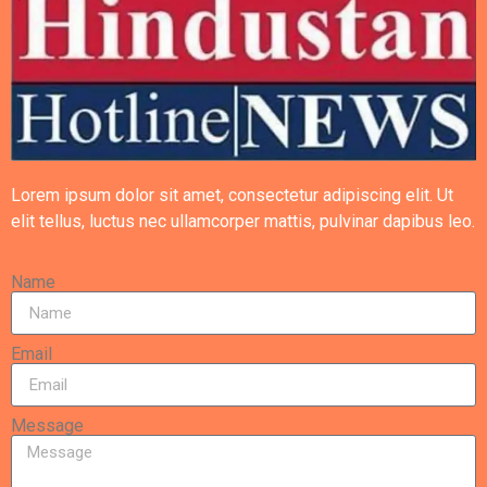
Lorem ipsum dolor sit amet, consectetur adipiscing elit. Ut
elit tellus, luctus nec ullamcorper mattis, pulvinar dapibus leo.
Name
Email
Message