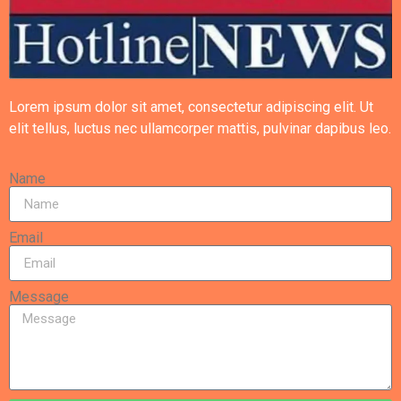
Lorem ipsum dolor sit amet, consectetur adipiscing elit. Ut
elit tellus, luctus nec ullamcorper mattis, pulvinar dapibus leo.
Name
Email
Message