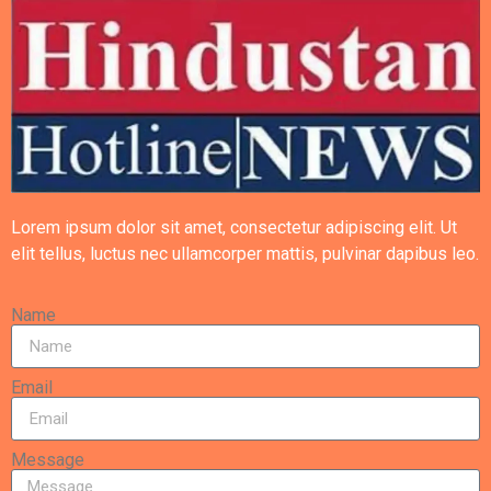
Lorem ipsum dolor sit amet, consectetur adipiscing elit. Ut
elit tellus, luctus nec ullamcorper mattis, pulvinar dapibus leo.
Name
Email
Message