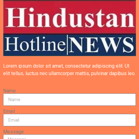
Lorem ipsum dolor sit amet, consectetur adipiscing elit. Ut
elit tellus, luctus nec ullamcorper mattis, pulvinar dapibus leo.
Name
Email
Message