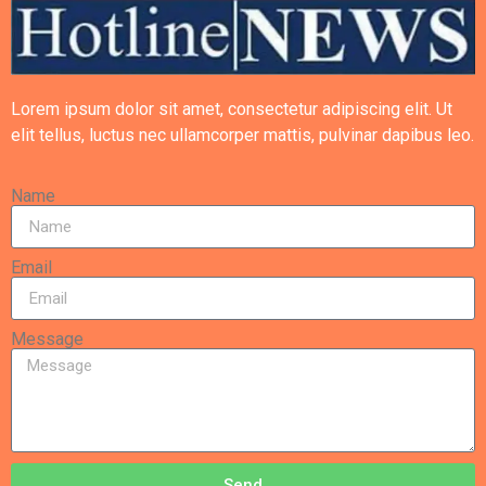
Lorem ipsum dolor sit amet, consectetur adipiscing elit. Ut
elit tellus, luctus nec ullamcorper mattis, pulvinar dapibus leo.
Name
Email
Message
Send