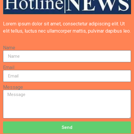
Lorem ipsum dolor sit amet, consectetur adipiscing elit. Ut
elit tellus, luctus nec ullamcorper mattis, pulvinar dapibus leo.
Name
Email
Message
Send