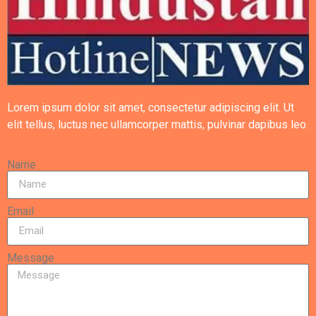
Lorem ipsum dolor sit amet, consectetur adipiscing elit. Ut
elit tellus, luctus nec ullamcorper mattis, pulvinar dapibus leo.
Name
Email
Message