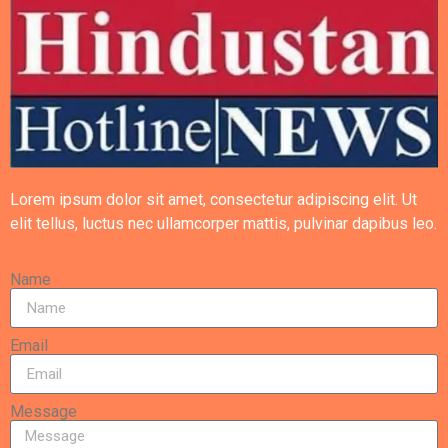
Lorem ipsum dolor sit amet, consectetur adipiscing elit. Ut
elit tellus, luctus nec ullamcorper mattis, pulvinar dapibus leo.
Name
Email
Message