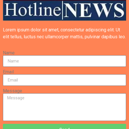
Lorem ipsum dolor sit amet, consectetur adipiscing elit. Ut
elit tellus, luctus nec ullamcorper mattis, pulvinar dapibus leo.
Name
Email
Message