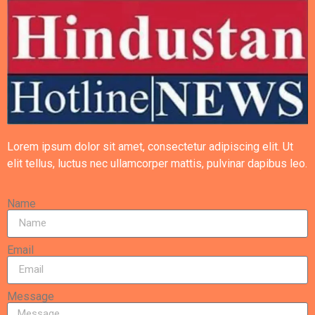
Lorem ipsum dolor sit amet, consectetur adipiscing elit. Ut
elit tellus, luctus nec ullamcorper mattis, pulvinar dapibus leo.
Name
Email
Message