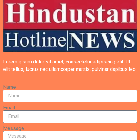
Lorem ipsum dolor sit amet, consectetur adipiscing elit. Ut
elit tellus, luctus nec ullamcorper mattis, pulvinar dapibus leo.
Name
Email
Message