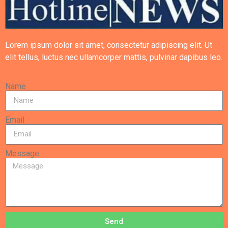
Lorem ipsum dolor sit amet, consectetur adipiscing elit. Ut
elit tellus, luctus nec ullamcorper mattis, pulvinar dapibus leo.
Name
Email
Message
Send