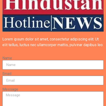
Lorem ipsum dolor sit amet, consectetur adipiscing elit. Ut
elit tellus, luctus nec ullamcorper mattis, pulvinar dapibus leo.
Name
Email
Message