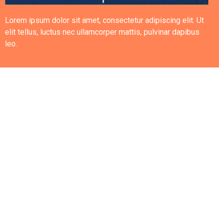
Lorem ipsum dolor sit amet, consectetur adipiscing elit. Ut
elit tellus, luctus nec ullamcorper mattis, pulvinar dapibus
leo.