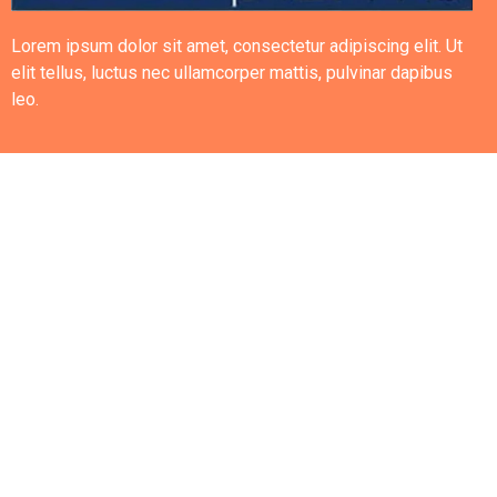
Lorem ipsum dolor sit amet, consectetur adipiscing elit. Ut
elit tellus, luctus nec ullamcorper mattis, pulvinar dapibus
leo.